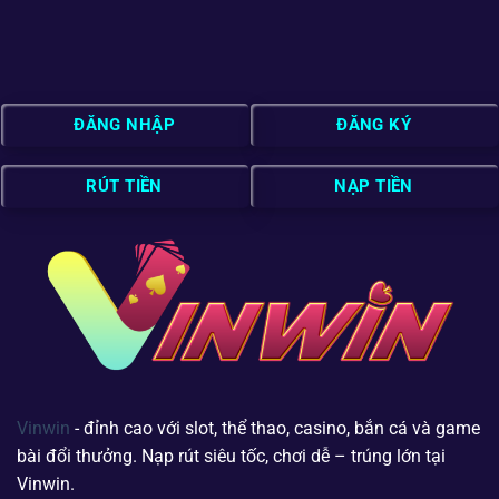
dựng lòng tin với khách hàng mà còn góp phần tạo
nên một môi trường cá cược an toàn và đáng tin cậy.
Vinwin – Sự bảo mật và công bằng tuyệt đối
ĐĂNG NHẬP
ĐĂNG KÝ
Bảo mật thông tin và công bằng trong các trò chơi là
hai yếu tố quan trọng mà nhà cái đặt lên hàng đầu.
Chính nhờ vào sự chú trọng này mà nền tảng đã thu
RÚT TIỀN
NẠP TIỀN
hút được nhiều người chơi tham gia.
Nhà cái áp dụng
công nghệ mã hóa SSL tiên tiến nhằm bảo vệ dữ liệu
và tài khoản của người chơi khỏi các mối đe dọa bên
ngoài.
Tất cả thông tin cá nhân của người chơi đều được bảo
mật và an toàn tuyệt đối.
Hệ thống giám sát của nhà
cái luôn hoạt động liên tục để phát hiện và ngăn ngừa
Vinwin
-
đỉnh
cao
với
slot,
thể
thao,
casino,
bắn
cá
và
game
gian lận trong quá trình cá cược.
Nhờ vào các thuật
bài
đổi
thưởng.
Nạp
rút
siêu
tốc,
chơi
dễ –
trúng
lớn
tại
toán thông minh và công nghệ hiện đại, nền tảng cam
Vinwin.
kết rằng mọi trò chơi đều diễn ra công bằng và minh