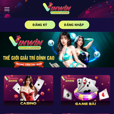
Chuyển
đến
nội
dung
ĐĂNG KÝ
ĐĂNG NHẬP