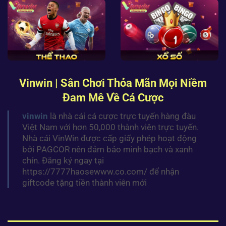
Vinwin | Sân Chơi Thỏa Mãn Mọi Niềm
Đam Mê Về Cá Cược
vinwin
là nhà cái cá cược trực tuyến hàng đàu
Việt Nam với hơn 50,000 thành viên trực tuyến.
Nhà cái VinWin được cấp giấy phép hoạt động
bởi PAGCOR nên đảm bảo minh bạch và xanh
chín. Đăng ký ngay tại
https://7777haosewww.co.com/ để nhận
giftcode tặng tiền thành viên mới