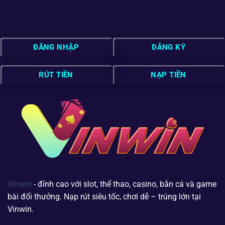
ĐĂNG NHẬP
ĐĂNG KÝ
RÚT TIỀN
NẠP TIỀN
Vinwin
-
đỉnh
cao
với
slot,
thể
thao,
casino,
bắn
cá
và
game
bài
đổi
thưởng.
Nạp
rút
siêu
tốc,
chơi
dễ –
trúng
lớn
tại
Vinwin.