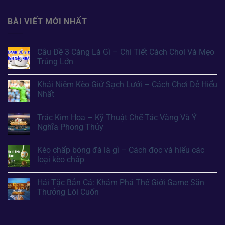
BÀI VIẾT MỚI NHẤT
Câu Đề 3 Càng Là Gì – Chi Tiết Cách Chơi Và Mẹo
Trúng Lớn
Khái Niệm Kèo Giữ Sạch Lưới – Cách Chơi Dễ Hiểu
Nhất
Trác Kim Hoa – Kỹ Thuật Chế Tác Vàng Và Ý
Nghĩa Phong Thủy
Kèo chấp bóng đá là gì – Cách đọc và hiểu các
loại kèo chấp
Hải Tặc Bắn Cá: Khám Phá Thế Giới Game Săn
Thưởng Lôi Cuốn