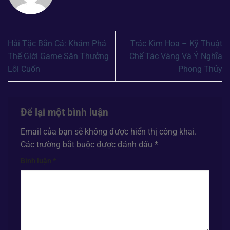
Hải Tặc Bắn Cá: Khám Phá
Trác Kim Hoa – Kỹ Thuật
Thế Giới Game Săn Thưởng
Chế Tác Vàng Và Ý Nghĩa
Lôi Cuốn
Phong Thủy
Để lại một bình luận
Email của bạn sẽ không được hiển thị công khai.
Các trường bắt buộc được đánh dấu
*
Bình luận
*