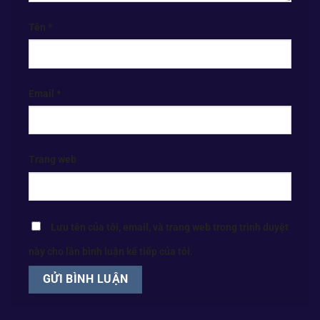
Tên
*
Email
*
Trang web
Lưu tên của tôi, email, và trang web trong trình duyệt
này cho lần bình luận kế tiếp của tôi.