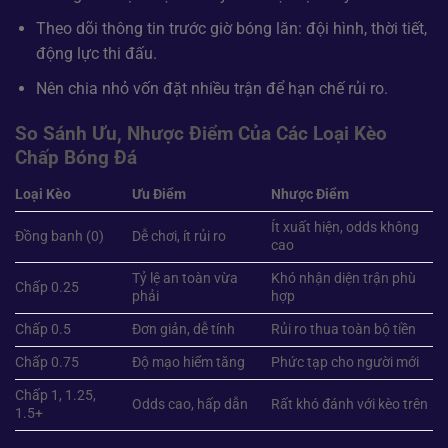
Theo dõi thông tin trước giờ bóng lăn: đội hình, thời tiết,
động lực thi đấu.
Nên chia nhỏ vốn đặt nhiều trận để hạn chế rủi ro.
So Sánh Ưu, Nhược Điểm Của Các Loại Kèo
Chấp Bóng Đá
Loại Kèo
Ưu Điểm
Nhược Điểm
Ít xuất hiện, odds không
Đồng banh (0)
Dễ chơi, ít rủi ro
cao
Tỷ lệ an toàn vừa
Khó nhận diện trận phù
Chấp 0.25
phải
hợp
Chấp 0.5
Đơn giản, dễ tính
Rủi ro thua toàn bộ tiền
Chấp 0.75
Độ mạo hiểm tăng
Phức tạp cho người mới
Chấp 1, 1.25,
Odds cao, hấp dẫn
Rất khó đánh với kèo trên
1.5+