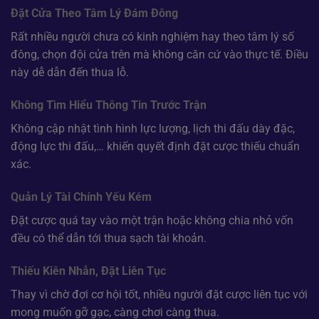
Đặt Cửa Theo Tâm Lý Đám Đông
Rất nhiều người chưa có kinh nghiệm hay theo tâm lý số
đông, chọn đội cửa trên mà không căn cứ vào thực tế. Điều
này dễ dẫn đến thua lỗ.
Không Tìm Hiểu Thông Tin Trước Trận
Không cập nhật tình hình lực lượng, lịch thi đấu dày đặc,
động lực thi đấu,… khiến quyết định đặt cược thiếu chuẩn
xác.
Quản Lý Tài Chính Yếu Kém
Đặt cược quá tay vào một trận hoặc không chia nhỏ vốn
đều có thể dẫn tới thua sạch tài khoản.
Thiếu Kiên Nhẫn, Đặt Liên Tục
Thay vì chờ đợi cơ hội tốt, nhiều người đặt cược liên tục với
mong muốn gỡ gạc, càng chơi càng thua.