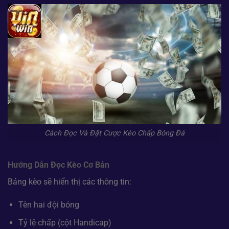
Cách Đọc Và Đặt Cược Kèo Chấp Bóng Đá
Hướng Dẫn Đọc Kèo Cơ Bản
Bảng kèo sẽ hiển thị các thông tin:
Tên hai đội bóng
Tỷ lệ chấp (cột Handicap)