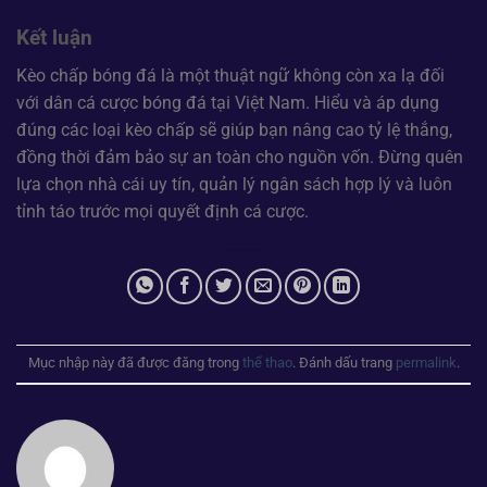
Kết luận
Kèo chấp bóng đá là một thuật ngữ không còn xa lạ đối
với dân cá cược bóng đá tại Việt Nam. Hiểu và áp dụng
đúng các loại kèo chấp sẽ giúp bạn nâng cao tỷ lệ thắng,
đồng thời đảm bảo sự an toàn cho nguồn vốn. Đừng quên
lựa chọn nhà cái uy tín, quản lý ngân sách hợp lý và luôn
tỉnh táo trước mọi quyết định cá cược.
Mục nhập này đã được đăng trong
thể thao
. Đánh dấu trang
permalink
.