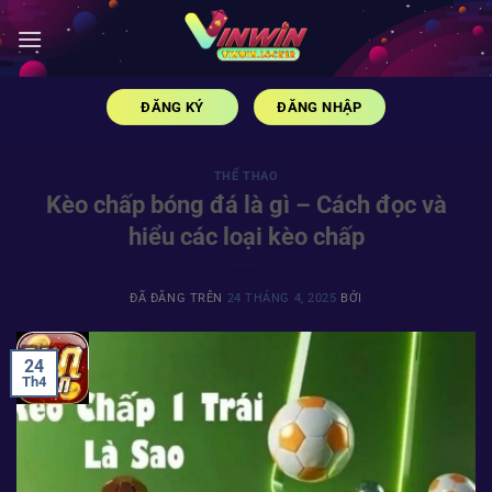
Chuyển
đến
nội
dung
ĐĂNG KÝ
ĐĂNG NHẬP
THỂ THAO
Kèo chấp bóng đá là gì – Cách đọc và
hiểu các loại kèo chấp
ĐÃ ĐĂNG TRÊN
24 THÁNG 4, 2025
BỞI
24
Th4