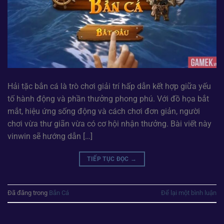
Hải tặc bắn cá là trò chơi giải trí hấp dẫn kết hợp giữa yếu
tố hành động và phần thưởng phong phú. Với đồ họa bắt
mắt, hiệu ứng sống động và cách chơi đơn giản, người
chơi vừa thư giãn vừa có cơ hội nhận thưởng. Bài viết này
vinwin sẽ hướng dẫn […]
TIẾP TỤC ĐỌC
→
Đã đăng trong
Bắn Cá
Để lại một bình luận