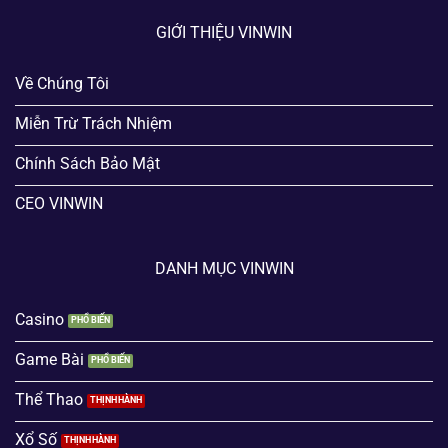
GIỚI THIỆU VINWIN
Về Chúng Tôi
Miễn Trừ Trách Nhiệm
Chính Sách Bảo Mật
CEO VINWIN
DANH MỤC VINWIN
Casino
Game Bài
Thể Thao
Xổ Số